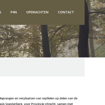
S
P4N
OPDRACHTEN
CONTACT
Wegvangen en verplaatsen van reptielen op delen van de
asis Soesterberg, voor Provincie Utrecht, samen met