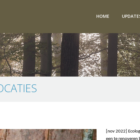
HOME
UPDATE
OCATIES
[nov 2022] Ecolog
een te renoveren