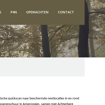
S
P4N
OPDRACHTEN
CONTACT
ische quickscan naar beschermde nestlocaties in en rond
 boerenschuur in Amerongen, samen met Achterberg