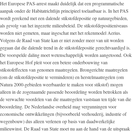
Het Europese PAS-arrest maakt duidelijk dat een programmatische
aanpak onder de Habitatrichtlijn principieel toelaatbaar is. In het PAS
wordt gerekend met een dalende stikstofdepositie op natuurgebieden,
als gevolg van het ingezette milieubeleid. De stikstofdepositieniveaus
worden niet gemeten, maar ingeschat met het rekenmodel Aerius.
Volgens de Raad van State kan er niet zonder meer van uit worden
gegaan dat die dalende trend in de stikstofdepositie gerechtvaardigd is.
De voorspelde daling moet wetenschappelijk worden aangetoond. Ook
het Europese Hof pleit voor een betere onderbouwing van
stikstofeffecten van genomen maatregelen. Brongerichte maatregelen
(om de stikstofdepositie te verminderen) en herstelmaatregelen (om
Natura 2000-gebieden weerbaarder te maken voor stikstof) mogen
alleen in de zogenaamde passende beoordeling worden betrokken als
de verwachte voordelen van die maatregelen vaststaan ten tijde van die
beoordeling. De Nederlandse overheid mag vergunningen voor
economische ontwikkelingen (bijvoorbeeld veehouderij, industrie of
wegenbouw) dus alleen verlenen op basis van daadwerkelijke
milieuwinst. De Raad van State moet nu aan de hand van de uitspraak